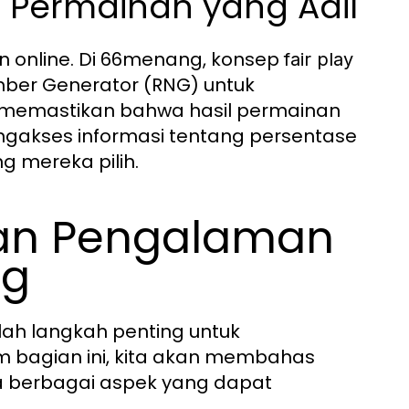
 Permainan yang Adil
n online. Di 66menang, konsep
fair play
er Generator (RNG) untuk
uk memastikan bahwa hasil permainan
ngakses informasi tentang persentase
g mereka pilih.
dan Pengalaman
ng
ah langkah penting untuk
bagian ini, kita akan membahas
ta berbagai aspek yang dapat