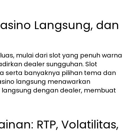
Kasino Langsung, dan
as, mulai dari slot yang penuh warna
irkan dealer sungguhan. Slot
 serta banyaknya pilihan tema dan
n kasino langsung menawarkan
si langsung dengan dealer, membuat
n: RTP, Volatilitas,