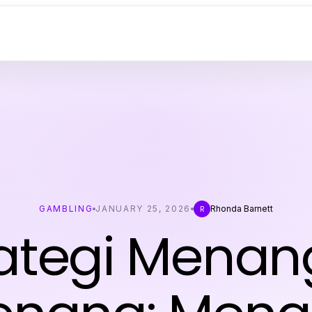
GAMBLING
JANUARY 25, 2026
Rhonda Barnett
R
ategi Menan