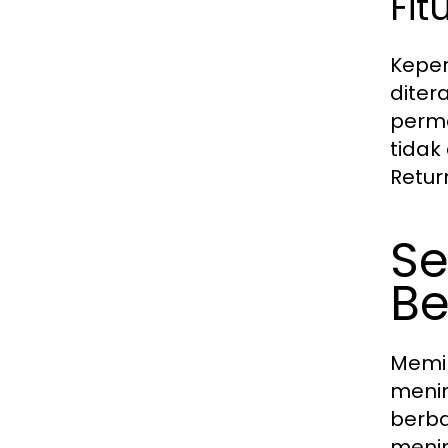
Fi
Keper
dite
perma
tidak
Retur
Se
Be
Memil
menin
berba
meni