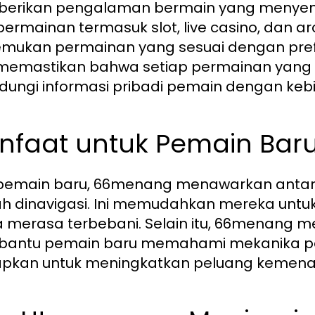
erikan pengalaman bermain yang menyen
 permainan termasuk slot, live casino, da
ukan permainan yang sesuai dengan prefer
memastikan bahwa setiap permainan yang d
dungi informasi pribadi pemain dengan kebij
nfaat untuk Pemain Bar
 pemain baru, 66menang menawarkan anta
 dinavigasi. Ini memudahkan mereka untu
 merasa terbebani. Selain itu, 66menang m
antu pemain baru memahami mekanika perm
rapkan untuk meningkatkan peluang kemen