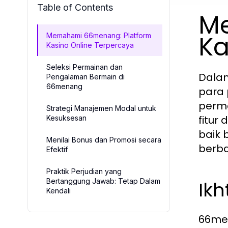
Table of Contents
M
Ka
Memahami 66menang: Platform
Kasino Online Terpercaya
Seleksi Permainan dan
Dalam
Pengalaman Bermain di
66menang
para 
perm
Strategi Manajemen Modal untuk
fitur
Kesuksesan
baik 
Menilai Bonus dan Promosi secara
berba
Efektif
Praktik Perjudian yang
Bertanggung Jawab: Tetap Dalam
Ik
Kendali
66men